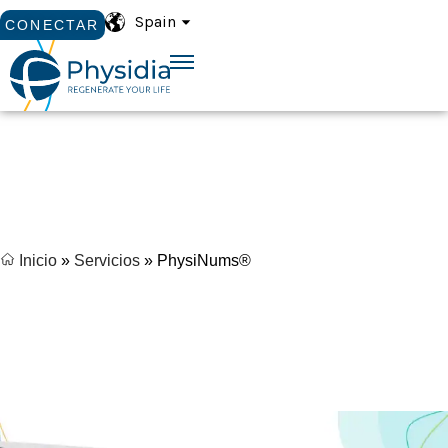
Spain
CONECTAR
Inicio
»
Servicios
»
PhysiNums®